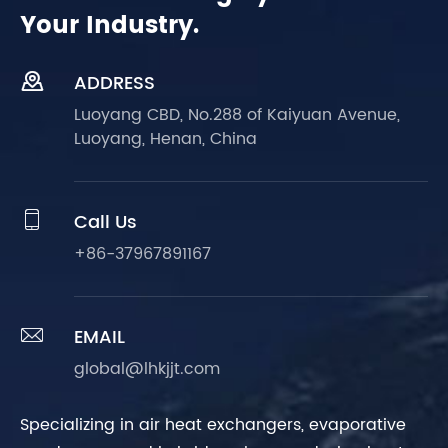
Your Industry.

ADDRESS
Luoyang CBD, No.288 of Kaiyuan Avenue,
Luoyang, Henan, China

Call Us
+86-37967891167

EMAIL
global@lhkjjt.com
Specializing in air heat exchangers, evaporative