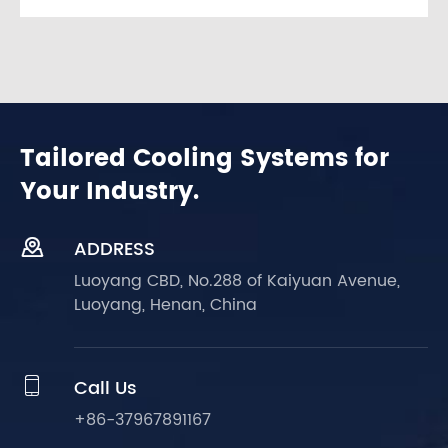
Tailored Cooling Systems for
Your Industry.

ADDRESS
Luoyang CBD, No.288 of Kaiyuan Avenue,
Luoyang, Henan, China

Call Us
+86-37967891167