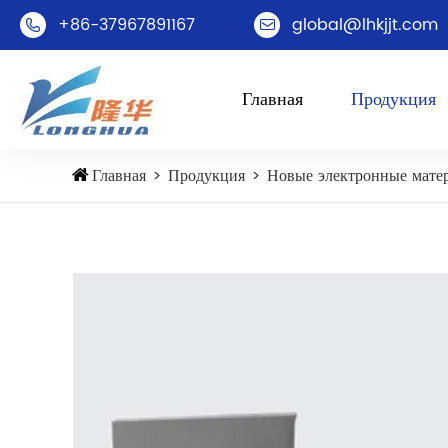
+86-37967891167
global@lhkjjt.com


Главная
Продукция
Главная
Продукция
Новые электронные мате