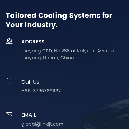
Tailored Cooling Systems for
Your Industry.

ADDRESS
Luoyang CBD, No.288 of Kaiyuan Avenue,
Luoyang, Henan, China

Call Us
+86-37967891167

EMAIL
global@lhkjjt.com